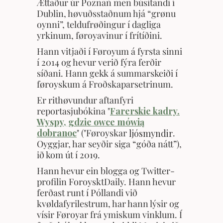
Ættaður úr Poznań men búsitandi í
Dublin, høvuðsstaðnum hjá “grønu
oynni”, teldufrøðingur í dagliga
yrkinum, føroyavinur í frítíðini.
Hann vitjaði í Føroyum á fyrsta sinni
í 2014 og hevur verið fýra ferðir
síðani.
Hann gekk á summarskeiði í
føroyskum á Froðskaparsetrinum.
Er rithøvundur aftanfyri
reportasjubókina "
Farerskie kadry.
Wyspy, gdzie owce mówią
dobranoc
" ("Føroyskar
.
ljósmyndir
Oyggjar, har seyðir siga “góða nátt”),
ið kom út í 2019.
Hann hevur ein blogga og Twitter-
profilin ForoysktDaily. Hann hevur
ferðast runt í Póllandi við
kvøldafyrilestrum, har hann lýsir og
vísir Føroyar frá ymiskum vinklum. Í