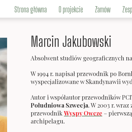
Strona główna
O projekcie
Zamów
Zesp
Marcin Jakubowski
Ki
Marc
Absolwent studiów geograficznych na
W 1994 r. napisał przewodnik po Born
Ma
wyspecjalizowane w Skandynawii wy
Autor i współautor przewodników P
Południowa Szwecja
. W 2003 r. wra
przewodnik
Wyspy Owcze
– pierwszą
archipelagu.