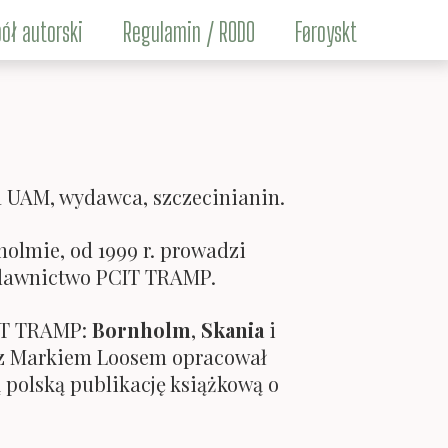
ół autorski
Regulamin / RODO
Føroyskt
Maciej Brencz
nga Eysturland
in Jakubowski
 UAM, wydawca, szczecinianin.
Łukasz Łach
holmie, od 1999 r. prowadzi
rcin Michalski
dawnictwo PCIT TRAMP.
CIT TRAMP:
Bornholm
,
Skania
i
z z Markiem Loosem opracował
 polską publikację książkową o