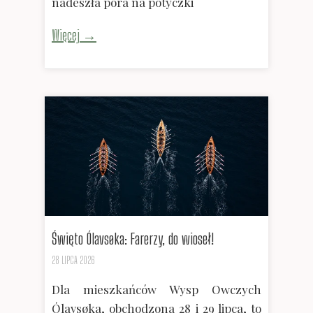
nadeszła pora na potyczki
Więcej →
Święto Ólavsøka: Farerzy, do wioseł!
28 LIPCA 2026
Dla mieszkańców Wysp Owczych
Ólavsøka, obchodzona 28 i 29 lipca, to