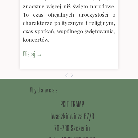
znacznie więcej niż święto narodowe.
To czas oficjalnych uroczystości o
charakterze politycznym i religijnym,
czas spotkań, wspólnego świętowania,
koncertów.
Więcej →
W y d a w c a :
PCIT TRAMP
Iwaszkiewicza 67/8
70-786 Szczecin