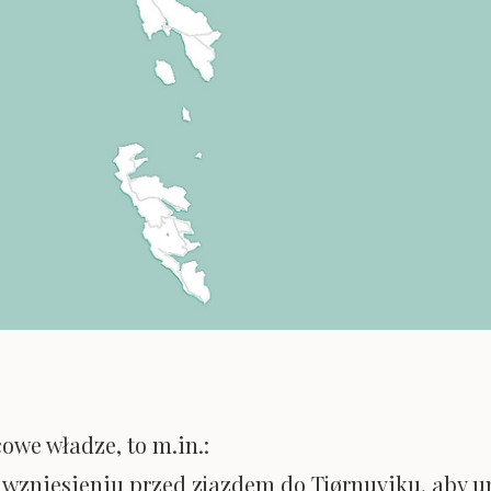
owe władze, to m.in.:
a wzniesieniu przed zjazdem do Tjørnuviku, aby