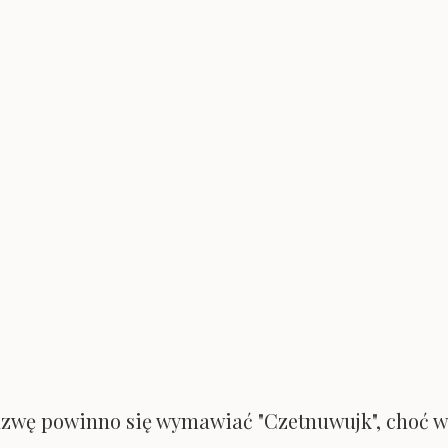
nazwę powinno się wymawiać "Czetnuwujk", choć w
 alternatywa "Czotnowiec", miało okazję sprawdzi
zyński - fotografik i przewodnik wycieczek
Klu
 około godziny 10.00 i byliśmy na parkingu pierws
 wyświetlacz z liczbą wolnych miejsc parkingowych
y zaparkować tam przez dowolnie długi czas. Park
jne. Światła wyjazdowe z parkingu Tjørnuvík są 