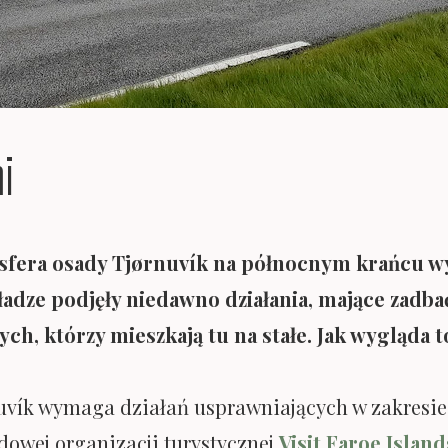
i
osfera osady Tjørnuvík na północnym krańcu w
ładze podjęły niedawno działania, mające zadb
tych, którzy mieszkają tu na stałe. Jak wygląda
uvík wymaga działań usprawniających w zakresie 
dowej organizacji turystycznej
Visit Faroe Island