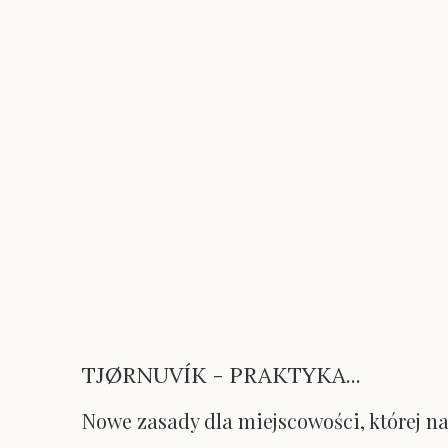
TJØRNUVÍK - PRAKTYKA...
Nowe zasady dla miejscowości, której 
Wyspy Owcze przyjęła się już żartobliwa
to w praktyce, mówi nam Tomasz Macher
Faroe.pl
:
– 19 lipca przyjechaliśmy do Tjørnuvíku
był niemal pełen. Za Haldórsvíkiem stoi
znajdzie się dla nas miejsce, to możem
może rodzić pewne problemy komunikacy