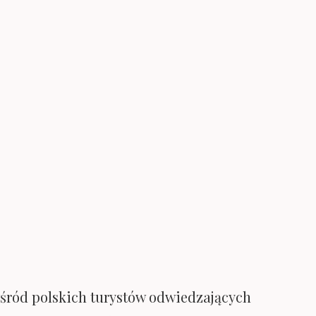
śród polskich turystów odwiedzających
ć już niemało osób. O tym, jak wygląda
bu Miłośników Wysp Owczych
i. Ale już pół godziny później parking
 przy wjeździe do Tjørnuvíku i jeśli
ing jest jednak bardzo kameralny, co
bowiem ustawione tak, że kolejka