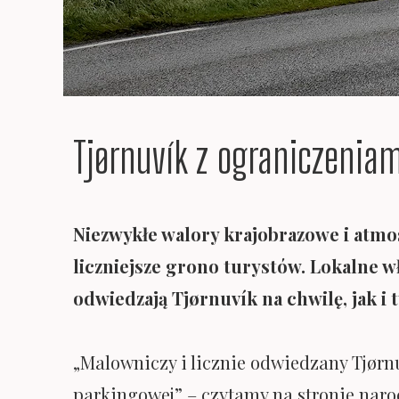
Tjørnuvík z ograniczeniam
Niezwykłe walory krajobrazowe i atm
liczniejsze grono turystów. Lokalne w
odwiedzają Tjørnuvík na chwilę, jak i 
„Malowniczy i licznie odwiedzany Tjørn
parkingowej” – czytamy na stronie naro