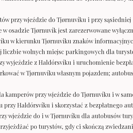
ów przy wjeździe do Tjørnuvíku i przy sąsiedniej
 w osadzie Tjørnuvík jest zarezerwowane wyłączn
víku w kierunku Tjørnuvíku znaków informacyjnyc
j liczbie wolnych miejsc parkingowych dla turyst
y wyjeździe z Haldórsvíku i uruchomienie bezp
rkować w Tjørnuvíku własnym pojazdem; autobus k
 kamperów przy wjeździe do Tjørnuvíku i w sam
u przy Haldórsvíku i skorzystać z bezpłatnego 
y wjeździe do i w Tjørnuvíku dla autobusów tur
przyjeżdżać po turystów, gdy ci skończą zwiedzan