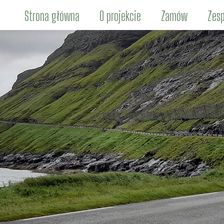
Strona główna
O projekcie
Zamów
Zesp
Ki
Marc
Ma