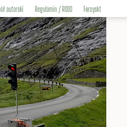
ół autorski
Regulamin / RODO
Føroyskt
Maciej Brencz
nga Eysturland
in Jakubowski
Łukasz Łach
rcin Michalski