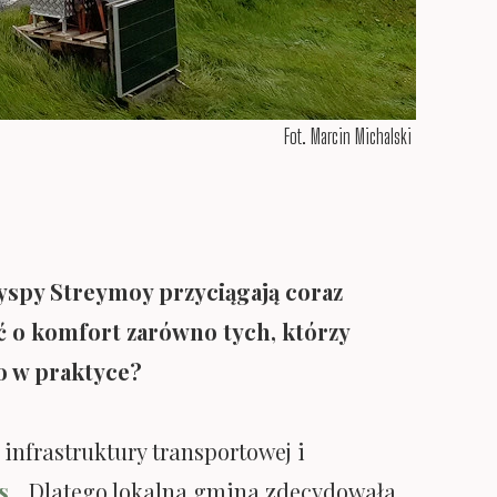
Fot. Marcin Michalski
yspy Streymoy przyciągają coraz
ać o komfort zarówno tych, którzy
 to w praktyce?
infrastruktury transportowej i
s
. „Dlatego lokalna gmina zdecydowała