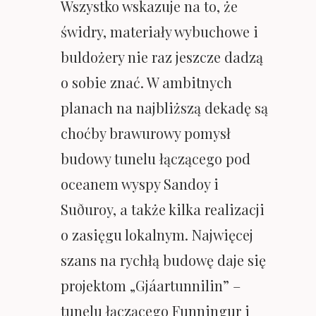
Wszystko wskazuje na to, że
świdry, materiały wybuchowe i
buldożery nie raz jeszcze dadzą
o sobie znać. W ambitnych
planach na najbliższą dekadę są
choćby brawurowy pomysł
budowy tunelu łączącego pod
oceanem wyspy Sandoy i
Suðuroy, a także kilka realizacji
o zasięgu lokalnym. Najwięcej
szans na rychłą budowę daje się
projektom „Gjáartunnilin” –
tunelu łączącego Funningur i