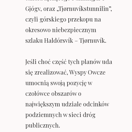
Gjógv, oraz „Tjørnuvíkstunnilin”,
czyli górskiego przekopu na
okresowo niebezpiecznym
szlaku Haldórsvík – Tjørnuvík.
Jeśli choć część tych planów uda
się zrealizować, Wyspy Owcze
umocnią swoją pozycję w
czołówce obszarów o
największym udziale odcinków
podziemnych w sieci dróg
publicznych.