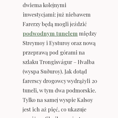
dwiema kolejnymi
inwestycjami: już niebawem
Farerzy będą mogli jeździć
podwodnym tunelem
między
Streymoy i Eysturoy oraz nową
przeprawą pod górami na
szlaku Trongisvágur – Hvalba
(wyspa Suðuroy). Jak dotąd
farerscy drogowcy wydrążyli 20
tuneli, w tym dwa podmorskie.
Tylko na samej wyspie Kalsoy
jest ich aż pięć, co ukazuje