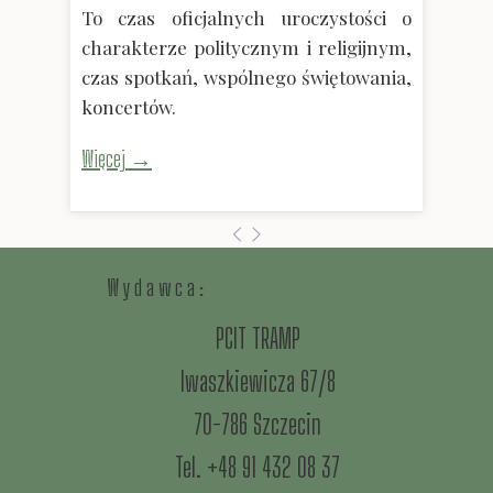
To czas oficjalnych uroczystości o
charakterze politycznym i religijnym,
czas spotkań, wspólnego świętowania,
koncertów.
Więcej →
W y d a w c a :
PCIT TRAMP
Iwaszkiewicza 67/8
70-786 Szczecin
Tel. +48 91 432 08 37