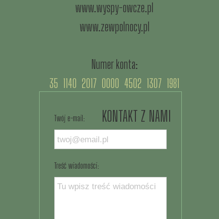
www.wyspy-owcze.pl
www.zewpolnocy.pl
Numer konta:
35 1140 2017 0000 4502 1307 1981
KONTAKT Z NAMI
Twój e-mail:
Treść wiadomości: