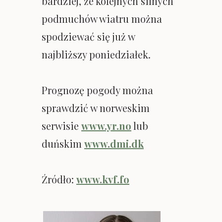
bardziej, że kolejnych silnych
podmuchów wiatru można
spodziewać się już w
najbliższy poniedziałek.
Prognozę pogody można
sprawdzić w norweskim
serwisie
www.yr.no
lub
duńskim
www.dmi.dk
Źródło:
www.kvf.fo