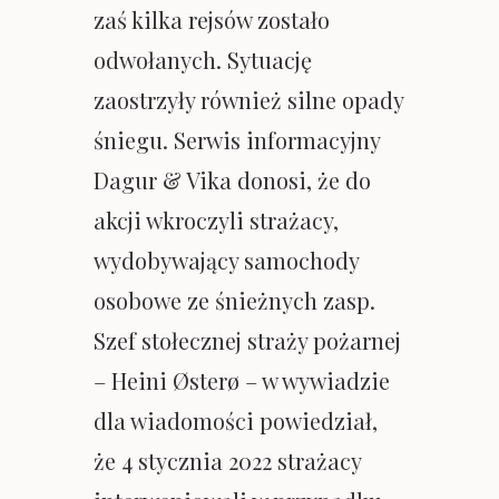
zaś kilka rejsów zostało
odwołanych. Sytuację
zaostrzyły również silne opady
śniegu. Serwis informacyjny
Dagur & Vika donosi, że do
akcji wkroczyli strażacy,
wydobywający samochody
osobowe ze śnieżnych zasp.
Szef stołecznej straży pożarnej
– Heini Østerø – w wywiadzie
dla wiadomości powiedział,
że 4 stycznia 2022 strażacy