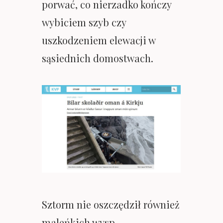
porwać, co nierzadko kończy
wybiciem szyb czy
uszkodzeniem elewacji w
sąsiednich domostwach.
Sztorm nie oszczędził również
maleńkich wysp