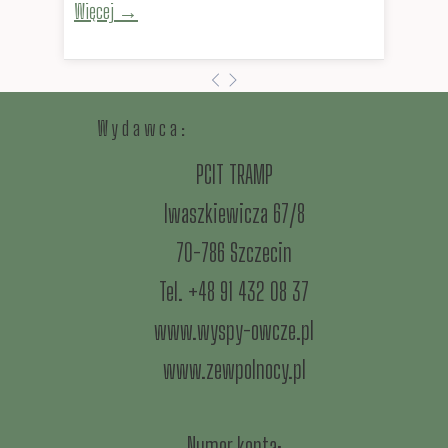
Więcej →
W y d a w c a :
PCIT TRAMP
Iwaszkiewicza 67/8
70-786 Szczecin
Tel. +48 91 432 08 37
www.wyspy-owcze.pl
www.zewpolnocy.pl
Numer konta: