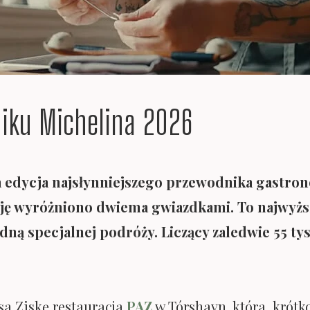
iku Michelina 2026
a edycja najsłynniejszego przewodnika gastro
cję wyróżniono dwiema gwiazdkami. To najwyższ
odną specjalnej podróży. Liczący zaledwie 55 t
sa Ziskę restauracja
PAZ
w Tórshavn, która krótko