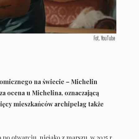
Fot. YouTube
nomicznego na świecie – Michelin
a ocena u Michelina, oznaczającą
ysięcy mieszkańców archipelag także
 po otwarciu, niejako z marszu, w 2025 r.