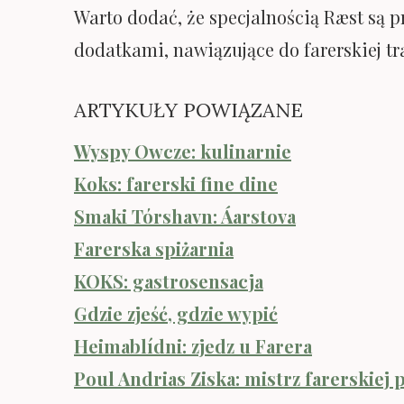
Warto dodać, że specjalnością Ræst są 
dodatkami, nawiązujące do farerskiej tr
ARTYKUŁY POWIĄZANE
Wyspy Owcze: kulinarnie
Koks: farerski fine dine
Smaki Tórshavn: Áarstova
Farerska spiżarnia
KOKS: gastrosensacja
Gdzie zjeść, gdzie wypić
Heimablídni: zjedz u Farera
Poul Andrias Ziska: mistrz farerskiej 