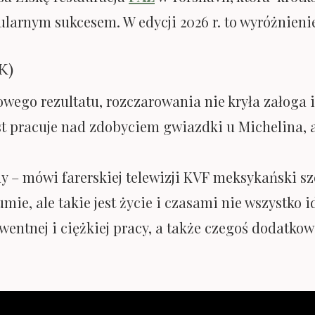
ularnym sukcesem. W edycji 2026 r. to wyróżnieni
K)
ego rezultatu, rozczarowania nie kryła załoga inn
æst pracuje nad zdobyciem gwiazdki u Michelina, a
 – mówi farerskiej telewizji KVF meksykański sze
mie, ale takie jest życie i czasami nie wszystko id
ntnej i ciężkiej pracy, a także czegoś dodatko