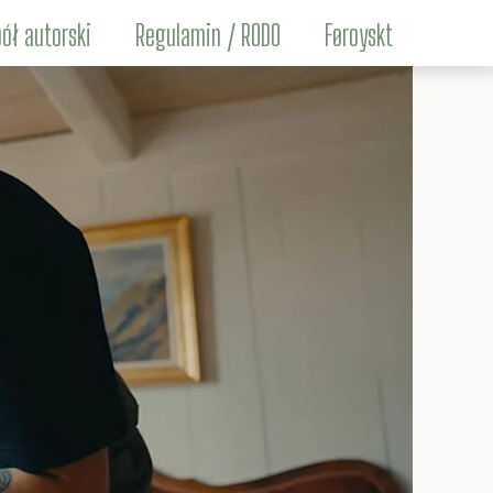
ół autorski
Regulamin / RODO
Føroyskt
Maciej Brencz
nga Eysturland
in Jakubowski
Łukasz Łach
rcin Michalski