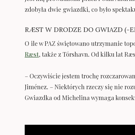
zdobyła dwie gwiazdki, co było spektak
RÆST W DRODZE DO GWIAZD (-E
O ile w PAZ świętowano utrzymanie topow
Ræst
, także z Tórshavn. Od kilku lat R
– Oczywiście jestem trochę rozczarowany
Jiménez. – Niektórych rzeczy się nie rozu
Gwiazdka od Michelina wymaga konsekwe