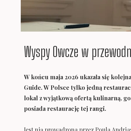
Wyspy Owcze w przewodn
W końcu maja 2026 ukazała się kolejn
Guide. W Polsce tylko jedną restaura
lokal z wyjątkową ofertą kulinarną, g
posiada restaurację tej rangi.
Jest nią prowadzona przez Poula Andria