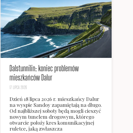
Dalstunnilin: koniec problemów
mieszkańców Dalur
17 LIPCA 2026
Dzień 18 lipca 2026 r. mieszkańcy Dalur
na wyspie Sandoy zapamiętają na długo.
Od najbliższej soboty będą mogli cieszyć
nowym tunelem drogowym, którego
otwarcie położy kres komunikacyjnej
ruletce, jaką zwłaszcza