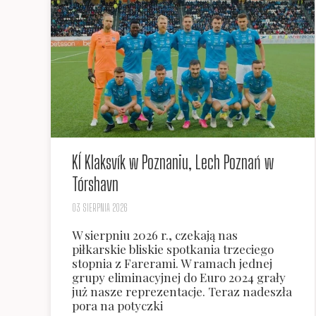
KÍ Klaksvík w Poznaniu, Lech Poznań w
Tórshavn
03 SIERPNIA 2026
W sierpniu 2026 r., czekają nas
piłkarskie bliskie spotkania trzeciego
stopnia z Farerami. W ramach jednej
grupy eliminacyjnej do Euro 2024 grały
już nasze reprezentacje. Teraz nadeszła
pora na potyczki