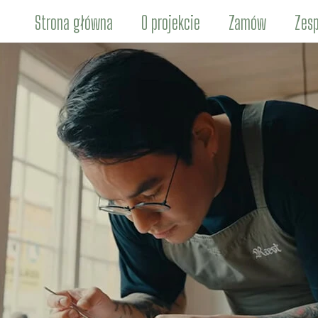
Strona główna
O projekcie
Zamów
Zesp
Ki
Marc
Ma